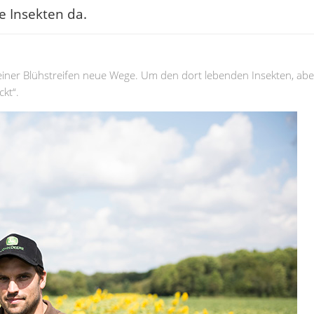
ie Insekten da.
seiner Blühstreifen neue Wege. Um den dort lebenden Insekten, abe
kt“.